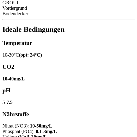
GROUP
Vordergrund
Bodendecker
Ideale Bedingungen
Temperatur
10-30°C
(
opt
:
24°C
)
CO2
10-40mg/L
pH
5-7.5
Nährstoffe
Nitrat (NO3)
:
10-50mg/L
Phosphat (PO4)
:
0.1-3mg/L
Kalium (K)
:
5-30mg/L