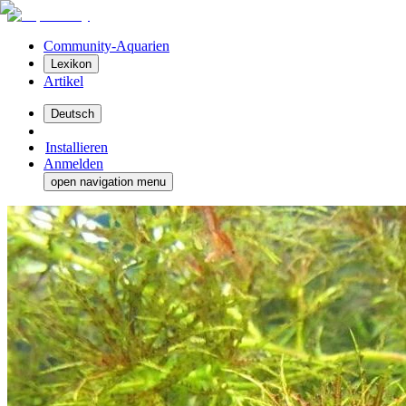
Community-Aquarien
Lexikon
Artikel
Deutsch
Installieren
Anmelden
open navigation menu