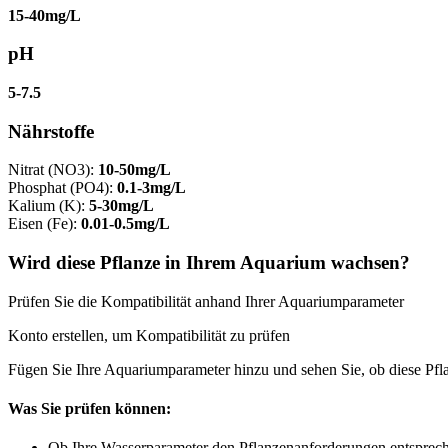
15-40mg/L
pH
5-7.5
Nährstoffe
Nitrat (NO3)
:
10-50mg/L
Phosphat (PO4)
:
0.1-3mg/L
Kalium (K)
:
5-30mg/L
Eisen (Fe)
:
0.01-0.5mg/L
Wird diese Pflanze in Ihrem Aquarium wachsen?
Prüfen Sie die Kompatibilität anhand Ihrer Aquariumparameter
Konto erstellen, um Kompatibilität zu prüfen
Fügen Sie Ihre Aquariumparameter hinzu und sehen Sie, ob diese Pfl
Was Sie prüfen können:
Ob Ihre Wasserparameter den Pflanzenanforderungen entsprec