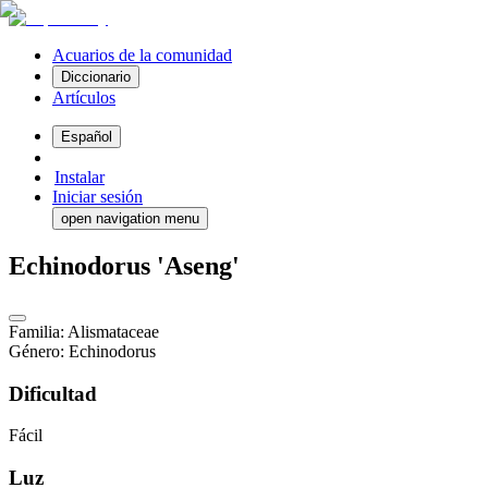
Acuarios de la comunidad
Diccionario
Artículos
Español
Instalar
Iniciar sesión
open navigation menu
Echinodorus 'Aseng'
Familia
:
Alismataceae
Género
:
Echinodorus
Dificultad
Fácil
Luz