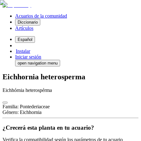
Acuarios de la comunidad
Diccionario
Artículos
Español
Instalar
Iniciar sesión
open navigation menu
Eichhornia heterosperma
Eichhórnia heterospérma
Familia
:
Pontederiaceae
Género
:
Eichhornia
¿Crecerá esta planta en tu acuario?
Verifica la compatibilidad según los parámetros de tu acuario