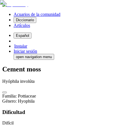
Acuarios de la comunidad
Diccionario
Artículos
Español
Instalar
Iniciar sesión
open navigation menu
Cement moss
Hyóphila involúta
Familia
:
Pottiaceae
Género
:
Hyophila
Dificultad
Difícil