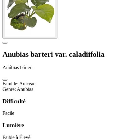
Anubias barteri var. caladiifolia
Anúbias bárteri
Famille
:
Araceae
Genre
:
Anubias
Difficulté
Facile
Lumière
Faible à Élevé