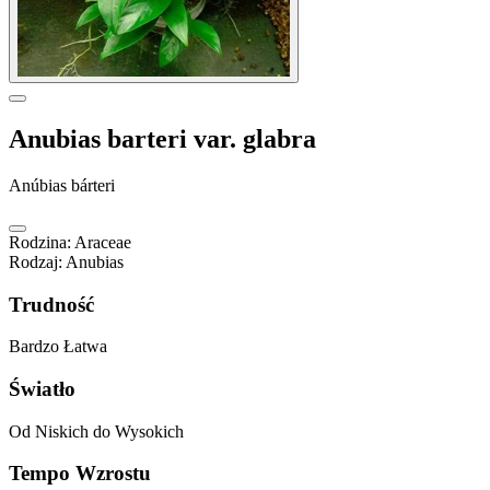
Anubias barteri var. glabra
Anúbias bárteri
Rodzina
:
Araceae
Rodzaj
:
Anubias
Trudność
Bardzo Łatwa
Światło
Od Niskich do Wysokich
Tempo Wzrostu