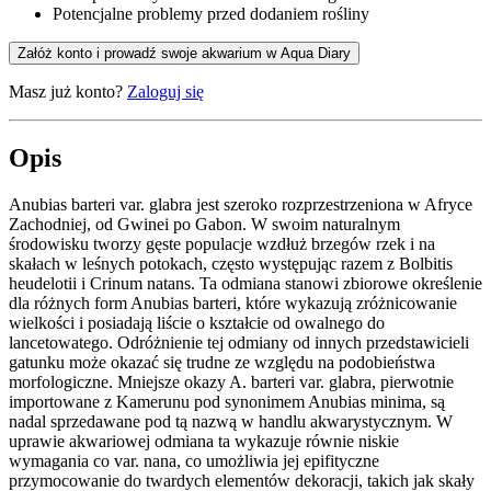
Potencjalne problemy przed dodaniem rośliny
Załóż konto i prowadź swoje akwarium w Aqua Diary
Masz już konto?
Zaloguj się
Opis
Anubias barteri var. glabra jest szeroko rozprzestrzeniona w Afryce
Zachodniej, od Gwinei po Gabon. W swoim naturalnym
środowisku tworzy gęste populacje wzdłuż brzegów rzek i na
skałach w leśnych potokach, często występując razem z Bolbitis
heudelotii i Crinum natans. Ta odmiana stanowi zbiorowe określenie
dla różnych form Anubias barteri, które wykazują zróżnicowanie
wielkości i posiadają liście o kształcie od owalnego do
lancetowatego. Odróżnienie tej odmiany od innych przedstawicieli
gatunku może okazać się trudne ze względu na podobieństwa
morfologiczne. Mniejsze okazy A. barteri var. glabra, pierwotnie
importowane z Kamerunu pod synonimem Anubias minima, są
nadal sprzedawane pod tą nazwą w handlu akwarystycznym. W
uprawie akwariowej odmiana ta wykazuje równie niskie
wymagania co var. nana, co umożliwia jej epifityczne
przymocowanie do twardych elementów dekoracji, takich jak skały