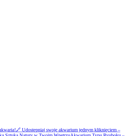
akwaria!
🔗 Udostępniaj swoje akwarium jednym kliknięciem –
ka Sztuka Natury w Twoim Wnętrzu
Akwarium Typu Ryuboku –