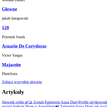
Głowne
jakub
śniegowski
120
Przemek
Susek
Acuario De Corydoras
Victor
Vargas
Majaceite
PlantAura
Zobacz wszystkie akwaria
Artykuły
Słownik roślin 🌿
🤝 Zostań Partnerem Aqua Diary
Profile użytkown
poznaj funkcję Share w AquaDiary
📲 Zainstaluj Aqua Diary jak zwyk