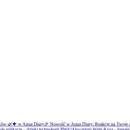
ików 🌿🐠 w Aqua Diary
🎉 Nowość w Aqua Diary: Reakcje na Twoje 
łą aplikację – dzięki technologii PWA!
Akwarium Wabi-Kusa - Japońs