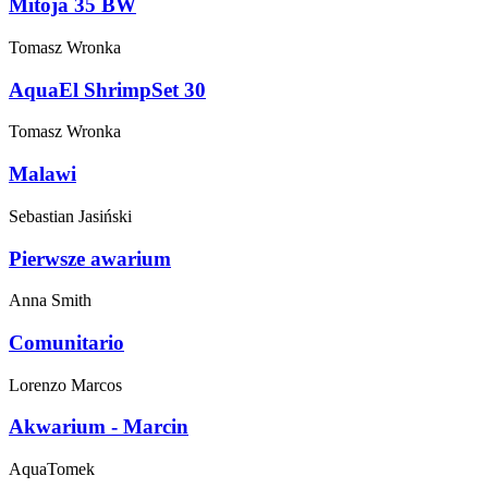
Mitoja 35 BW
Tomasz
Wronka
AquaEl ShrimpSet 30
Tomasz
Wronka
Malawi
Sebastian
Jasiński
Pierwsze awarium
Anna
Smith
Comunitario
Lorenzo
Marcos
Akwarium - Marcin
AquaTomek