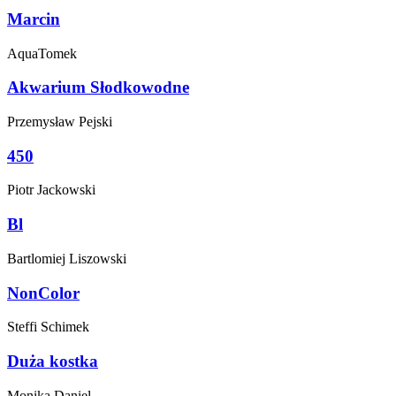
Marcin
AquaTomek
Akwarium Słodkowodne
Przemysław
Pejski
450
Piotr
Jackowski
Bl
Bartlomiej
Liszowski
NonColor
Steffi
Schimek
Duża kostka
Monika
Daniel