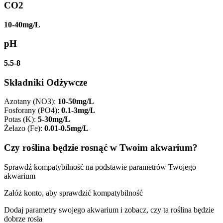
CO2
10-40mg/L
pH
5.5-8
Składniki Odżywcze
Azotany (NO3)
:
10-50mg/L
Fosforany (PO4)
:
0.1-3mg/L
Potas (K)
:
5-30mg/L
Żelazo (Fe)
:
0.01-0.5mg/L
Czy roślina będzie rosnąć w Twoim akwarium?
Sprawdź kompatybilność na podstawie parametrów Twojego
akwarium
Załóż konto, aby sprawdzić kompatybilność
Dodaj parametry swojego akwarium i zobacz, czy ta roślina będzie
dobrze rosła