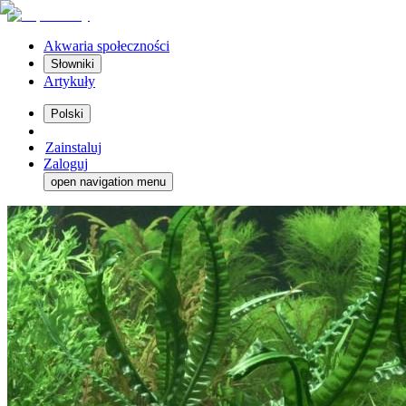
Akwaria społeczności
Słowniki
Artykuły
Polski
Zainstaluj
Zaloguj
open navigation menu