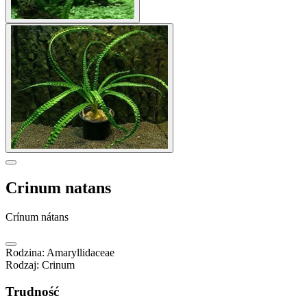
Crinum natans
Crínum nátans
Rodzina
:
Amaryllidaceae
Rodzaj
:
Crinum
Trudność