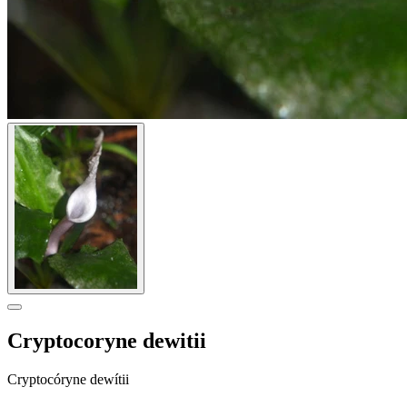
Cryptocoryne dewitii
Cryptocóryne dewítii