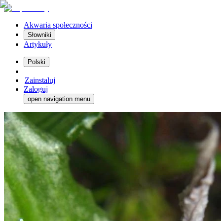
Akwaria społeczności
Słowniki
Artykuły
Polski
Zainstaluj
Zaloguj
open navigation menu