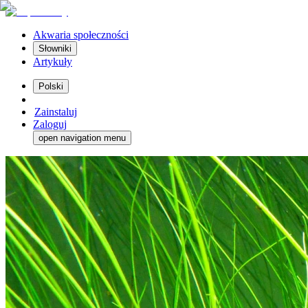
Akwaria społeczności
Słowniki
Artykuły
Polski
Zainstaluj
Zaloguj
open navigation menu