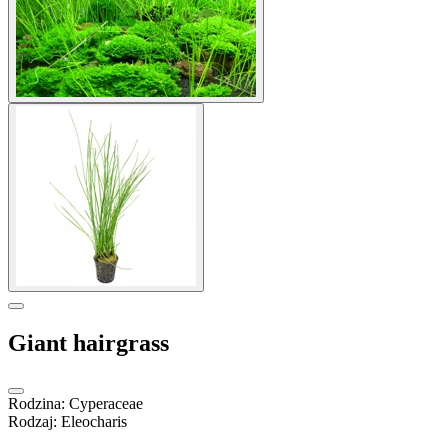
Giant hairgrass
Rodzina
:
Cyperaceae
Rodzaj
:
Eleocharis