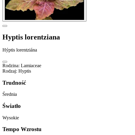
Hyptis lorentziana
Hýptis lorentziána
Rodzina
:
Lamiaceae
Rodzaj
:
Hyptis
Trudność
Średnia
Światło
Wysokie
Tempo Wzrostu