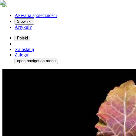
Akwaria społeczności
Słowniki
Artykuły
Polski
Zainstaluj
Zaloguj
open navigation menu