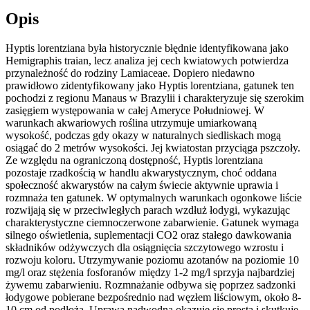
Opis
Hyptis lorentziana była historycznie błędnie identyfikowana jako
Hemigraphis traian, lecz analiza jej cech kwiatowych potwierdza
przynależność do rodziny Lamiaceae. Dopiero niedawno
prawidłowo zidentyfikowany jako Hyptis lorentziana, gatunek ten
pochodzi z regionu Manaus w Brazylii i charakteryzuje się szerokim
zasięgiem występowania w całej Ameryce Południowej. W
warunkach akwariowych roślina utrzymuje umiarkowaną
wysokość, podczas gdy okazy w naturalnych siedliskach mogą
osiągać do 2 metrów wysokości. Jej kwiatostan przyciąga pszczoły.
Ze względu na ograniczoną dostępność, Hyptis lorentziana
pozostaje rzadkością w handlu akwarystycznym, choć oddana
społeczność akwarystów na całym świecie aktywnie uprawia i
rozmnaża ten gatunek. W optymalnych warunkach ogonkowe liście
rozwijają się w przeciwległych parach wzdłuż łodygi, wykazując
charakterystyczne ciemnoczerwone zabarwienie. Gatunek wymaga
silnego oświetlenia, suplementacji CO2 oraz stałego dawkowania
składników odżywczych dla osiągnięcia szczytowego wzrostu i
rozwoju koloru. Utrzymywanie poziomu azotanów na poziomie 10
mg/l oraz stężenia fosforanów między 1-2 mg/l sprzyja najbardziej
żywemu zabarwieniu. Rozmnażanie odbywa się poprzez sadzonki
łodygowe pobierane bezpośrednio nad węzłem liściowym, około 8-
10 cm od podłoża. Uprawa nadwodna okazuje się prosta i skutkuje