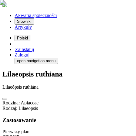
Akwaria społeczności
Słowniki
Artykuły
Polski
Zainstaluj
Zaloguj
open navigation menu
Lilaeopsis ruthiana
Lilaeópsis ruthiána
Rodzina
:
Apiaceae
Rodzaj
:
Lilaeopsis
Zastosowanie
Pierwszy plan