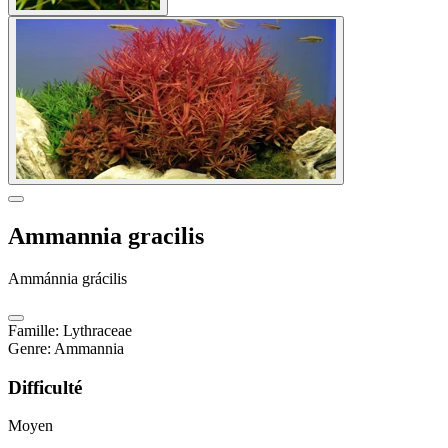
Ammannia gracilis
Ammánnia grácilis
Famille
:
Lythraceae
Genre
:
Ammannia
Difficulté
Moyen