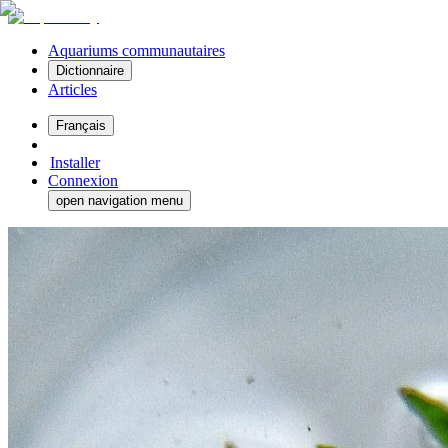
Aquariums communautaires
Dictionnaire
Articles
Français
Installer
Connexion
open navigation menu