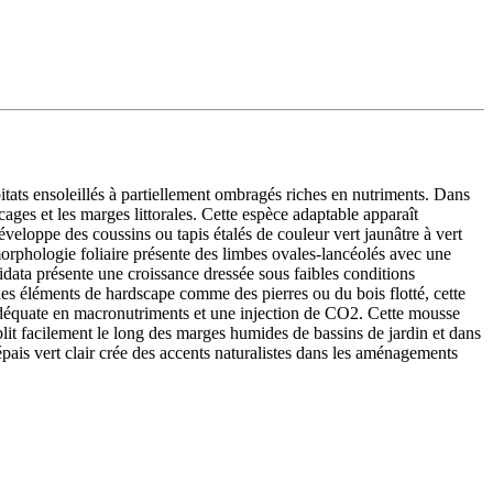
tats ensoleillés à partiellement ombragés riches en nutriments. Dans
ges et les marges littorales. Cette espèce adaptable apparaît
eloppe des coussins ou tapis étalés de couleur vert jaunâtre à vert
 morphologie foliaire présente des limbes ovales-lancéolés avec une
idata présente une croissance dressée sous faibles conditions
des éléments de hardscape comme des pierres ou du bois flotté, cette
adéquate en macronutriments et une injection de CO2. Cette mousse
lit facilement le long des marges humides de bassins de jardin et dans
pais vert clair crée des accents naturalistes dans les aménagements