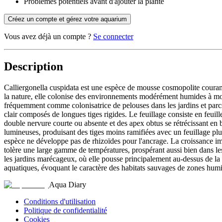
Problèmes potentiels avant d'ajouter la plante
Créez un compte et gérez votre aquarium
Vous avez déjà un compte ?
Se connecter
Description
Calliergonella cuspidata est une espèce de mousse cosmopolite couramm
la nature, elle colonise des environnements modérément humides à mouil
fréquemment comme colonisatrice de pelouses dans les jardins et parcs
clair composés de longues tiges rigides. Le feuillage consiste en feuil
double nervure courte ou absente et des apex obtus se rétrécissant en 
lumineuses, produisant des tiges moins ramifiées avec un feuillage plu
espèce ne développe pas de rhizoïdes pour l'ancrage. La croissance i
tolère une large gamme de températures, prospérant aussi bien dans les
les jardins marécageux, où elle pousse principalement au-dessus de la 
aquatiques, évoquant le caractère des habitats sauvages de zones hum
Aqua Diary
Conditions d'utilisation
Politique de confidentialité
Cookies