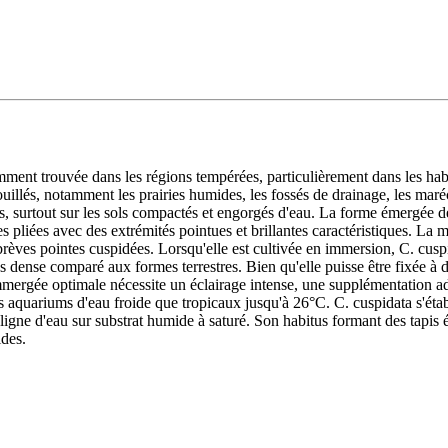
ent trouvée dans les régions tempérées, particulièrement dans les habi
lés, notamment les prairies humides, les fossés de drainage, les maréca
, surtout sur les sols compactés et engorgés d'eau. La forme émergée dév
les pliées avec des extrémités pointues et brillantes caractéristiques. La
brèves pointes cuspidées. Lorsqu'elle est cultivée en immersion, C. cusp
s dense comparé aux formes terrestres. Bien qu'elle puisse être fixée à 
mmergée optimale nécessite un éclairage intense, une supplémentation 
 aquariums d'eau froide que tropicaux jusqu'à 26°C. C. cuspidata s'étab
ligne d'eau sur substrat humide à saturé. Son habitus formant des tapis é
ides.